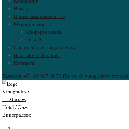
Коворкинг
Номера
Программа лояльности
Мероприятия
Конференц-залы
Свадьбы
Специальные предложения
Выставочный тариф
Контакты
Телефон: +7 495 937 06 70
Почта: fo.vinogradovo@rotan