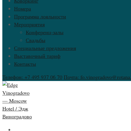
Коворкинг
Номера
Программа лояльности
Мероприятия
Конференц-залы
Свадьбы
Специальные предложения
Выставочный тариф
Контакты
Телефон: +7 495 937 06 70
Почта: fo.vinogradovo@rotan