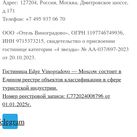
Адрес: 127204, Россия, Москва, Дмитровское шоссе,
д.171
Телефон: +7 495 937 06 70
ООО «Отель Виноградово», ОГРН 1197746749936,
ИНН 9715373215, свидетельство о присвоении
гостинице категории «4 звезды» № AA-037/697-2023
от 20.10.2023.
Гостиница Edge Vinogradovo — Moscow состоит в
Едином реестре объектов классификации в сфере
туристской индустрии.
Номер реестровой записи: С772024008796 от
01.01.2025г.
elegram