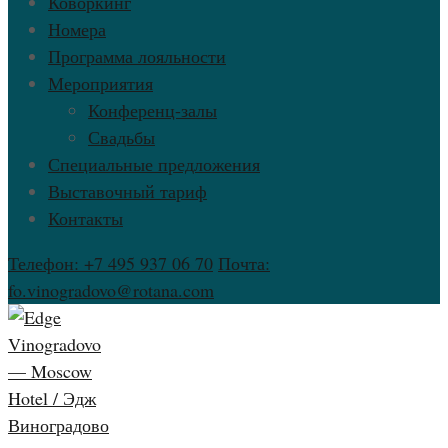
Коворкинг
Номера
Программа лояльности
Мероприятия
Конференц-залы
Свадьбы
Специальные предложения
Выставочный тариф
Контакты
Телефон: +7 495 937 06 70
Почта:
fo.vinogradovo@rotana.com