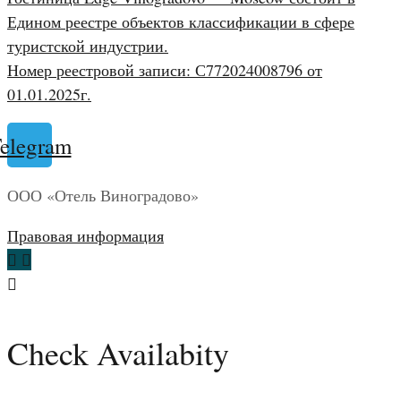
Едином реестре объектов классификации в сфере
туристской индустрии.
Номер реестровой записи: С772024008796 от
01.01.2025г.
elegram
ООО «Отель Виноградово»
Правовая информация
Check Availabity