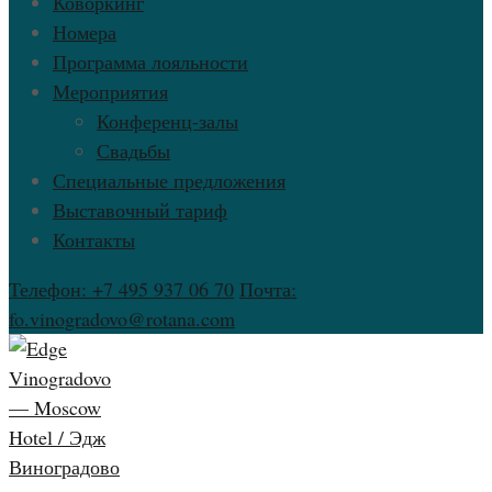
Коворкинг
Номера
Программа лояльности
Мероприятия
Конференц-залы
Свадьбы
Специальные предложения
Выставочный тариф
Контакты
Телефон: +7 495 937 06 70
Почта:
fo.vinogradovo@rotana.com