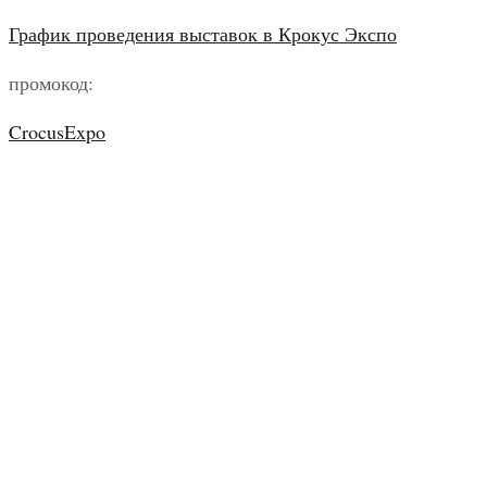
График проведения выставок в Крокус Экспо
промокод:
CrocusExpo