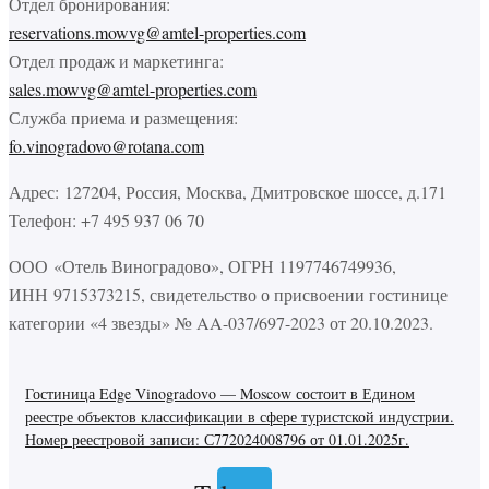
Отдел бронирования:
reservations.mowvg@amtel-properties.com
Отдел продаж и маркетинга:
sales.mowvg@amtel-properties.com
Служба приема и размещения:
fo.vinogradovo@rotana.com
Адрес: 127204, Россия, Москва, Дмитровское шоссе, д.171
Телефон: +7 495 937 06 70
ООО «Отель Виноградово», ОГРН 1197746749936,
ИНН 9715373215, свидетельство о присвоении гостинице
категории «4 звезды» № AA-037/697-2023 от 20.10.2023.
Гостиница Edge Vinogradovo — Moscow состоит в Едином
реестре объектов классификации в сфере туристской индустрии.
Номер реестровой записи: С772024008796 от 01.01.2025г.