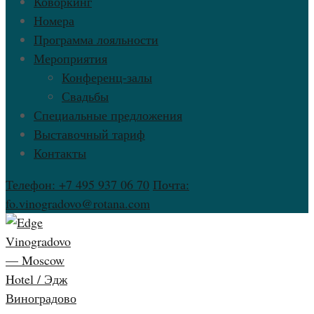
Коворкинг
Номера
Программа лояльности
Мероприятия
Конференц-залы
Свадьбы
Специальные предложения
Выставочный тариф
Контакты
Телефон: +7 495 937 06 70
Почта:
fo.vinogradovo@rotana.com