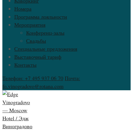
Коворкинг
Номера
Программа лояльности
Мероприятия
Конференц-залы
Свадьбы
Специальные предложения
Выставочный тариф
Контакты
Телефон: +7 495 937 06 70
Почта:
fo.vinogradovo@rotana.com