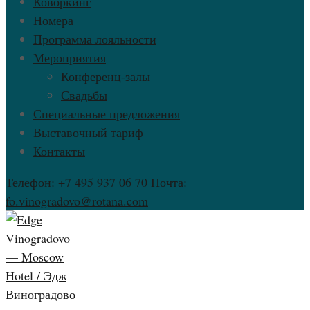
Коворкинг
Номера
Программа лояльности
Мероприятия
Конференц-залы
Свадьбы
Специальные предложения
Выставочный тариф
Контакты
Телефон: +7 495 937 06 70
Почта:
fo.vinogradovo@rotana.com