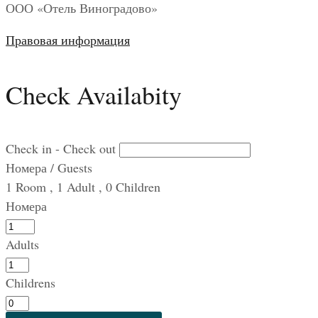
ООО «Отель Виноградово»
Правовая информация
Check Availabity
Check in - Check out
Номера / Guests
1
Room
,
1
Adult
,
0
Children
Номера
Adults
Childrens