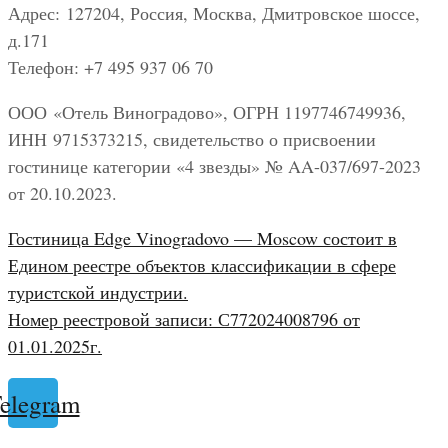
Адрес: 127204, Россия, Москва, Дмитровское шоссе,
д.171
Телефон: +7 495 937 06 70
ООО «Отель Виноградово», ОГРН 1197746749936,
ИНН 9715373215, свидетельство о присвоении
гостинице категории «4 звезды» № AA-037/697-2023
от 20.10.2023.
Гостиница Edge Vinogradovo — Moscow состоит в
Едином реестре объектов классификации в сфере
туристской индустрии.
Номер реестровой записи: С772024008796 от
01.01.2025г.
elegram