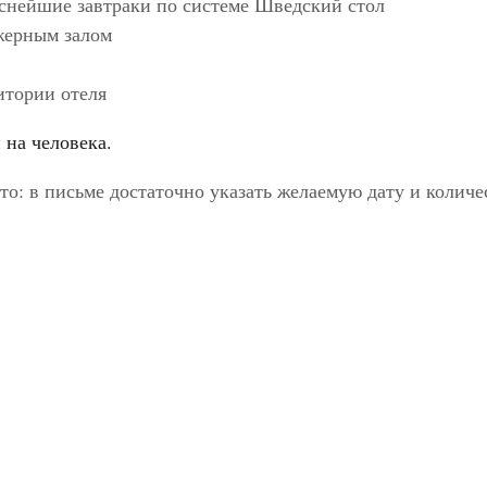
снейшие завтраки по системе Шведский стол
ажерным залом
итории отеля
й на человека.
то: в письме достаточно указать желаемую дату и количе