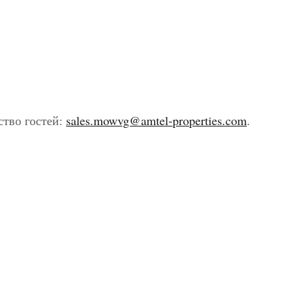
ство гостей:
sales.mowvg@amtel-properties.com
.