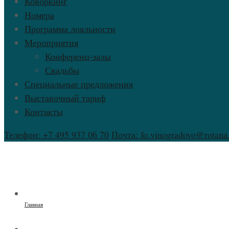
Коворкинг
Номера
Программа лояльности
Мероприятия
Конференц-залы
Свадьбы
Специальные предложения
Выставочный тариф
Контакты
Телефон: +7 495 937 06 70
Почта: fo.vinogradovo@rotan
Главная