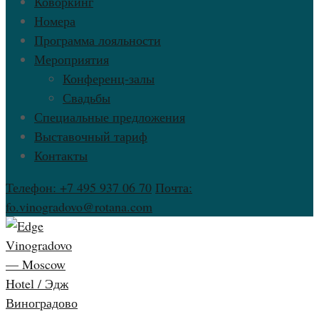
Коворкинг
Номера
Программа лояльности
Мероприятия
Конференц-залы
Свадьбы
Специальные предложения
Выставочный тариф
Контакты
Телефон: +7 495 937 06 70
Почта:
fo.vinogradovo@rotana.com