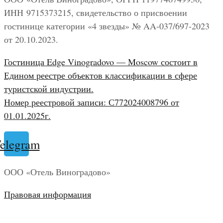
ИНН 9715373215, свидетельство о присвоении
гостинице категории «4 звезды» № AA-037/697-2023
от 20.10.2023.
Гостиница Edge Vinogradovo — Moscow состоит в
Едином реестре объектов классификации в сфере
туристской индустрии.
Номер реестровой записи: С772024008796 от
01.01.2025г.
elegram
ООО «Отель Виноградово»
Правовая информация