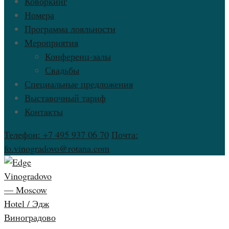
Коворкинг
Номера
Программа лояльности
Мероприятия
Конференц-залы
Свадьбы
Специальные предложения
Выставочный тариф
Контакты
Телефон: +7 495 937 06 70
Почта:
fo.vinogradovo@rotana.com