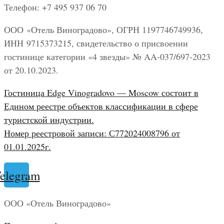
Телефон: +7 495 937 06 70
ООО «Отель Виноградово», ОГРН 1197746749936,
ИНН 9715373215, свидетельство о присвоении
гостинице категории «4 звезды» № AA-037/697-2023
от 20.10.2023.
Гостиница Edge Vinogradovo — Moscow состоит в
Едином реестре объектов классификации в сфере
туристской индустрии.
Номер реестровой записи: С772024008796 от
01.01.2025г.
elegram
ООО «Отель Виноградово»