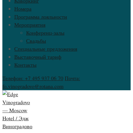
Коворкинг
Номера
Программа лояльности
Мероприятия
Конференц-залы
Свадьбы
Специальные предложения
Выставочный тариф
Контакты
Телефон: +7 495 937 06 70
Почта:
fo.vinogradovo@rotana.com